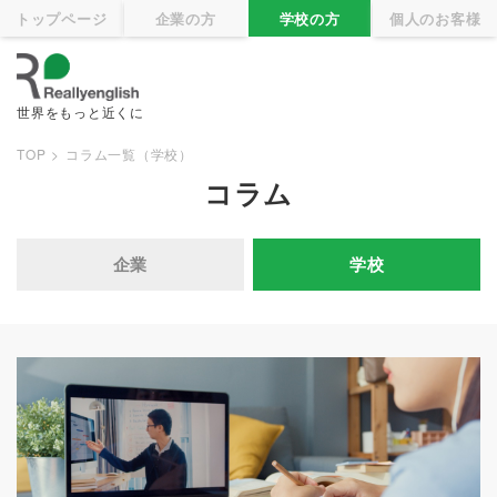
トップページ
企業の方
学校の方
個人のお客様
世界をもっと近くに
パ
TOP
コラム一覧（学校）
ン
コラム
く
ず
企業
学校