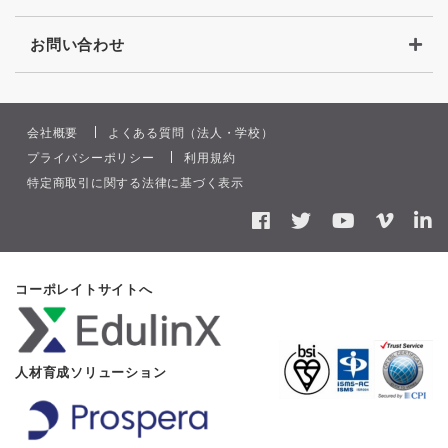
お問い合わせ
会社概要
よくある質問（
法人
・
学校
）
プライバシーポリシー
利用規約
特定商取引に関する法律に基づく表示
facebook
twitter
youtube
vimeo
l
コーポレイトサイトへ
人材育成ソリューション