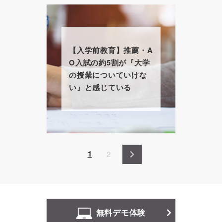
【入学前教育】推薦・A
O入試の約5割が『大学
の授業についていけな
い』と感じている
ペ
カ
1
P
2
ー
レ
a
ジ
送
ン
g
り
ト
e
ペ
無料デモ体験
ー